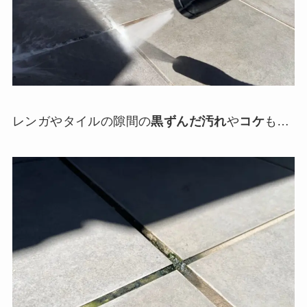
レンガやタイルの隙間の
黒ずんだ汚れ
や
コケ
も…