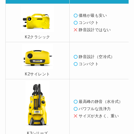
価格が最も安い
コンパクト
静音設計ではない
K2クラシック
静音設計
（空冷式）
コンパクト
K2サイレント
最高峰の静音（水冷式）
パワフルな洗浄力
サイズが大き
く、重い
K3シリーズ